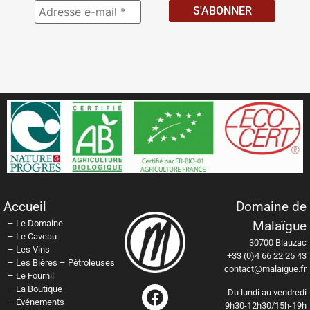
Adresse
e-
mail
*
Accueil
Domaine de
–
Le Domaine
Malaïgue
–
Le Caveau
30700 Blauzac
–
Les Vins
+33 (0)4 66 22 25 43
–
Les Bières – Pétroleuses
contact@malaigue.fr
–
Le Fournil
–
La Boutique
Du lundi au vendredi
–
Événements
9h30-12h30/15h-19h